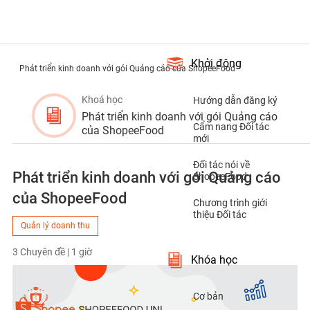
Khởi động
Phát triển kinh doanh với gói Quảng cáo của ShopeeFood
Khoá học
Hướng dẫn đăng ký
Phát triển kinh doanh với gói Quảng cáo
Cẩm nang Đối tác
của ShopeeFood
mới
Đối tác nói về
Phát triển kinh doanh với gói Quảng cáo
ShopeeFood
của ShopeeFood
Chương trình giới
thiệu Đối tác
Quản lý doanh thu
3 Chuyên đề | 1 giờ
Khóa học
Cơ bản